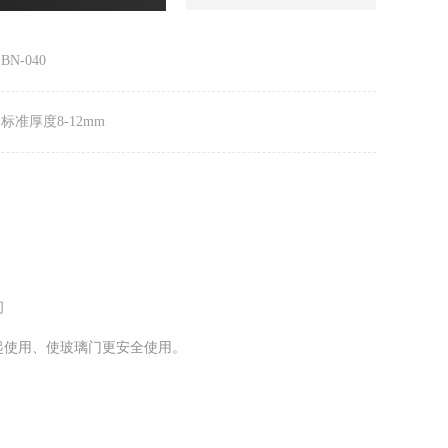
N-040
标准厚度8-12mm
间
起使用、使玻璃门更安全使用。