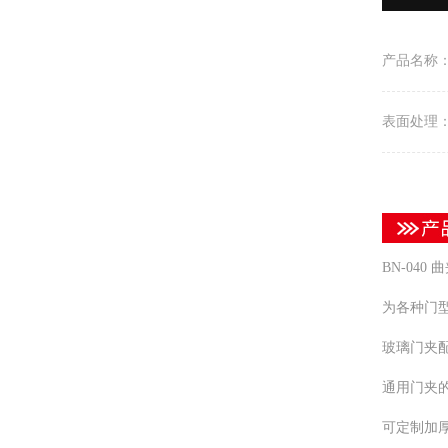
产品名称
表面处理
BN-040 
为各种门
玻璃门夹
通用门夹
可定制加厚 