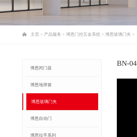
主页
>
产品服务
>
博恩门控五金系统
>
博恩玻璃门夹
>
BN-04
博恩闭门器
博恩地弹簧
博恩玻璃门夹
博恩自动门
博恩拉手系列