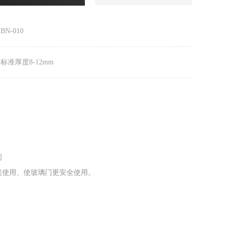
N-010
标准厚度8-12mm
间
起使用、使玻璃门更安全使用。