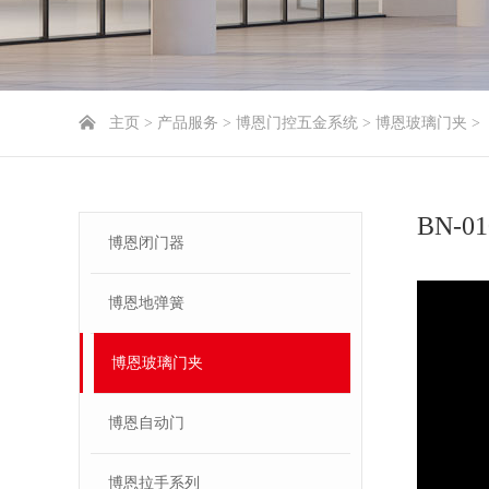
主页
>
产品服务
>
博恩门控五金系统
>
博恩玻璃门夹
>
BN-01
博恩闭门器
博恩地弹簧
博恩玻璃门夹
博恩自动门
博恩拉手系列