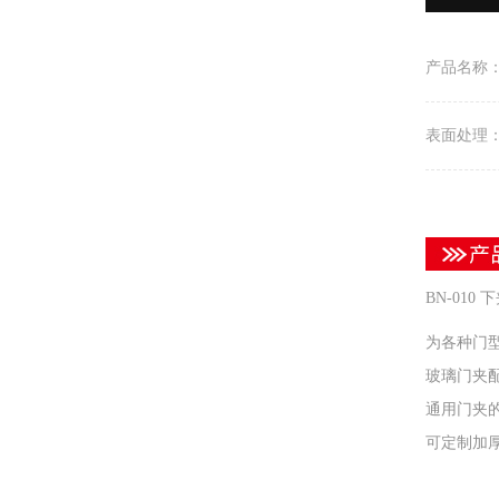
产品名称
表面处理
BN-010 
为各种门
玻璃门夹
通用门夹
可定制加厚 