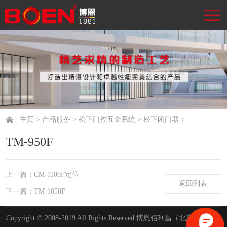
主页
>
产品服务
>
松下门控五金系统
>
松下闭门器
>
TM-950F
上一篇：CM-1100F定位
返回列表
下一篇：TM-1050F
Copyright © 2008-2019 All Rights Reserved 博恩佰利昌（北京）工程技