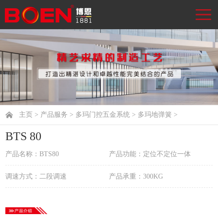
主页
>
产品服务
>
多玛门控五金系统
>
多玛地弹簧
>
BTS 80
产品名称：BTS80
产品功能：定位不定位一体
调速方式：二段调速
产品承重：300KG